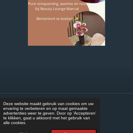
Deze website maakt gebruik van cookies om uw
Kvk nummer: 95540415
ervaring te verbeteren en op maat gemaakte
advertenties weer te geven. Door op ‘Accepteren’
te klikken, gaat u akkoord met het gebruik van
F
I
W
alle cookies.
a
n
h
© 2024 - 2026 beautyloungemarcia.nl
c
s
a
Powered by
JouwWeb