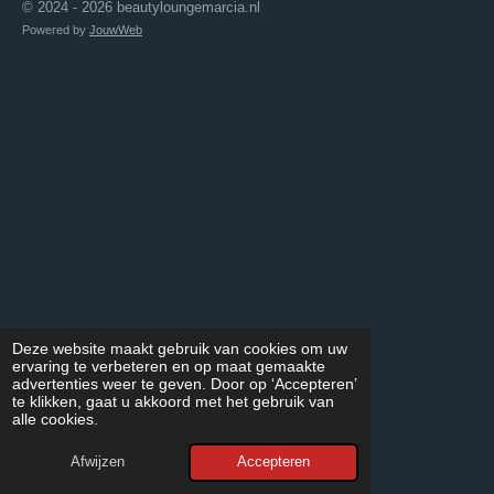
a
n
h
© 2024 - 2026 beautyloungemarcia.nl
c
s
a
Powered by
JouwWeb
e
t
t
b
a
s
o
g
A
o
r
p
k
a
p
m
Deze website maakt gebruik van cookies om uw
ervaring te verbeteren en op maat gemaakte
advertenties weer te geven. Door op ‘Accepteren’
te klikken, gaat u akkoord met het gebruik van
alle cookies.
Afwijzen
Accepteren