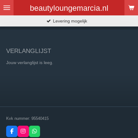
Ga
beautyloungemarcia.nl
direct
naar
Levering mogelijk
de
hoofdinhoud
VERLANGLIJST
Jouw verlanglijst is leeg.
Kvk nummer: 95540415
F
I
W