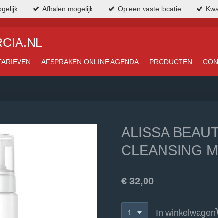
gelijk
Afhalen mogelijk
Op een vaste locatie
Kwa
CIA.NL
TARIEVEN
AFSPRAKEN ONLINE AGENDA
PRODUCTEN
CON
ALISSA BEAU
CLEANSING M
€ 32,00
In winkelwagen