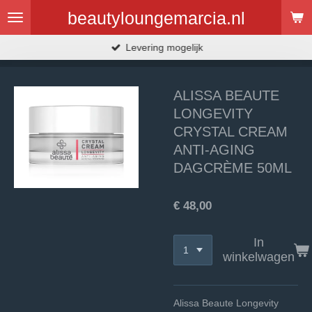
Ga
beautyloungemarcia.nl
direct
naar
Levering mogelijk
de
hoofdinhoud
ALISSA BEAUTE
LONGEVITY
CRYSTAL CREAM
ANTI-AGING
DAGCRÈME 50ML
€ 48,00
In
winkelwagen
Alissa Beaute Longevity