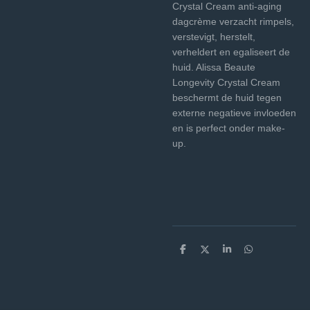
Crystal Cream anti-aging
dagcrème verzacht rimpels,
verstevigt, herstelt,
verheldert en egaliseert de
huid. Alissa Beaute
Longevity Crystal Cream
beschermt de huid tegen
externe negatieve invloeden
en is perfect onder make-
up.
D
D
S
D
e
e
h
e
l
e
a
l
e
l
r
e
n
e
n