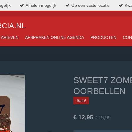
gelijk
Afhalen mogelijk
Op een vaste locatie
Kwa
CIA.NL
TARIEVEN
AFSPRAKEN ONLINE AGENDA
PRODUCTEN
CON
SWEET7 ZOM
OORBELLEN
Sale!
€ 12,95
€ 15,99