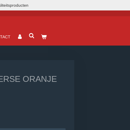
liteitsproducten
TACT
ERSE ORANJE