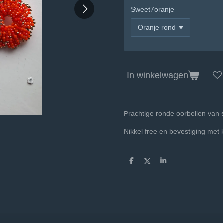
Sweet7oranje
In winkelwagen
Prachtige ronde oorbellen van 
Nikkel free en bevestiging met 
D
D
S
e
e
h
l
e
a
e
l
r
n
e