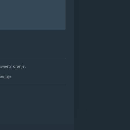
sweet7 oranje.
knopje